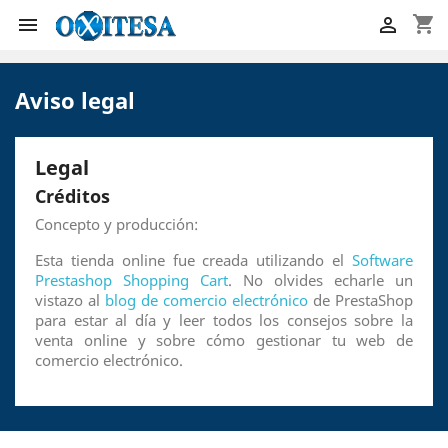
shopping_cart


Aviso legal
Legal
Créditos
Concepto y producción:
Esta tienda online fue creada utilizando el
Software
Prestashop Shopping Cart
. No olvides echarle un
vistazo al
blog de comercio electrónico
de PrestaShop
para estar al día y leer todos los consejos sobre la
venta online y sobre cómo gestionar tu web de
comercio electrónico.