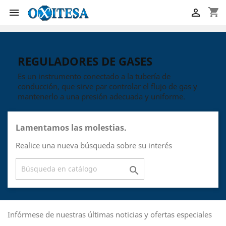
shopping_cart


REGULADORES DE GASES
Es un instrumento conectado a la tubería de
conducción, que sirve par controlar el flujo de gas y
mantenerlo a una presión adecuada y uniforme.
Lamentamos las molestias.
Realice una nueva búsqueda sobre su interés

Infórmese de nuestras últimas noticias y ofertas especiales