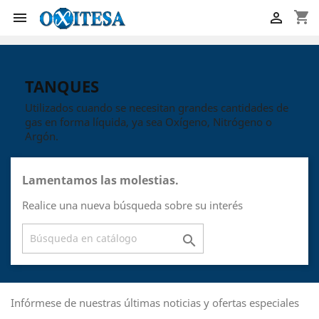
shopping_cart


TANQUES
Utilizados cuando se necesitan grandes cantidades de
gas en forma líquida, ya sea Oxígeno, Nitrógeno o
Argón.
Lamentamos las molestias.
Realice una nueva búsqueda sobre su interés

Infórmese de nuestras últimas noticias y ofertas especiales