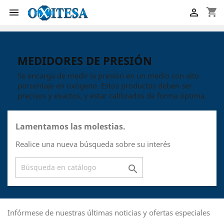
shopping_cart


MEDIDORES DE PRESIÓN
Se encarga de medir la presión en un medio con alto
porcentaje en oxógeno. Estos productos deben ser
precisos y exactos, y estar calibrados de forma óptima.
Lamentamos las molestias.
Realice una nueva búsqueda sobre su interés

Infórmese de nuestras últimas noticias y ofertas especiales